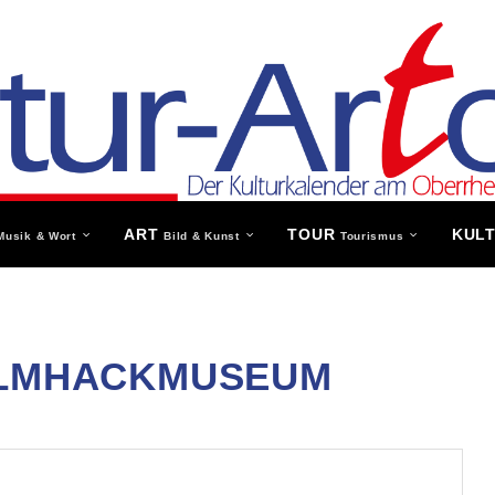
ART
TOUR
KUL
Musik & Wort
Bild & Kunst
Tourismus
LMHACKMUSEUM