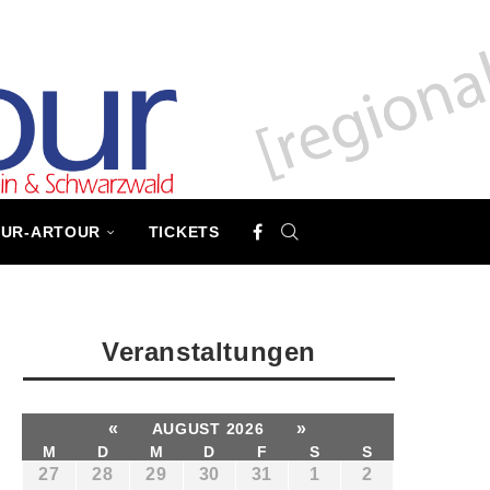
TUR-ARTOUR
TICKETS
Veranstaltungen
«
»
AUGUST 2026
M
D
M
D
F
S
S
27
28
29
30
31
1
2