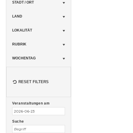
STADT / ORT
LAND
LOKALITÄT
RUBRIK
WOCHENTAG
RESET FILTERS
Veranstaltungen
Veranstaltungen
Suche
Veranstaltungen am
Suche
und
Ansichten,
Suche
Navigation