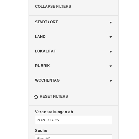
COLLAPSE FILTERS
STADT / ORT
LAND
LOKALITÄT
RUBRIK
WOCHENTAG
RESET FILTERS
Veranstaltungen
Veranstaltungen
Suche
Veranstaltungen ab
Suche
und
Ansichten,
Suche
Navigation