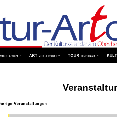
ART
TOUR
KUL
Musik & Wort
Bild & Kunst
Tourismus
Veranstaltu
herige Veranstaltungen