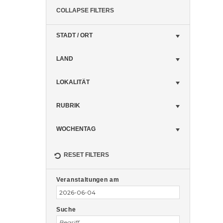
COLLAPSE FILTERS
STADT / ORT
LAND
LOKALITÄT
RUBRIK
WOCHENTAG
RESET FILTERS
Veranstaltungen
Veranstaltungen
Suche
Veranstaltungen am
Suche
und
Ansichten,
Suche
Navigation