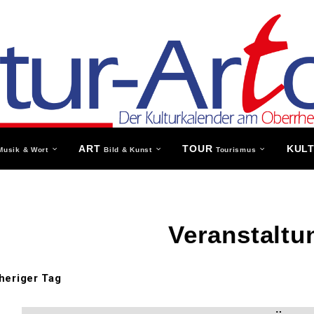
ART
TOUR
KUL
Musik & Wort
Bild & Kunst
Tourismus
Veranstaltu
heriger Tag