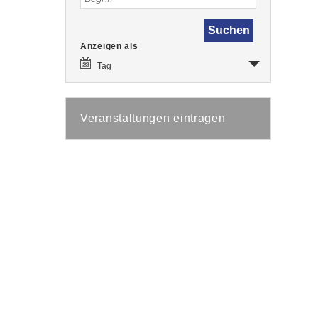
Veranstaltung
Anzeigen als
Ansichten-
Navigation
Tag
Veranstaltungen eintragen