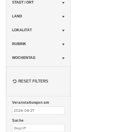
STADT / ORT
LAND
LOKALITÄT
RUBRIK
WOCHENTAG
RESET FILTERS
Veranstaltungen
Veranstaltungen
Suche
Veranstaltungen am
Suche
und
Ansichten,
Suche
Navigation