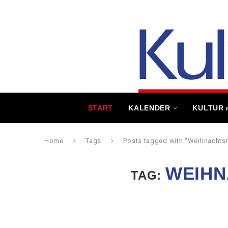
START
KALENDER
KULTUR
Home
Tags
Posts tagged with "Weihnachts
WEIH
TAG: