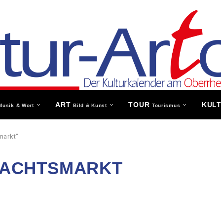
ART
TOUR
KUL
Musik & Wort
Bild & Kunst
Tourismus
markt"
NACHTSMARKT