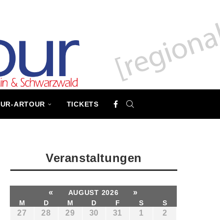
TUR-ARTOUR
TICKETS
Veranstaltungen
«
»
AUGUST 2026
M
D
M
D
F
S
S
27
28
29
30
31
1
2