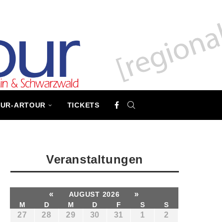
TUR-ARTOUR
TICKETS
Veranstaltungen
«
»
AUGUST 2026
M
D
M
D
F
S
S
27
28
29
30
31
1
2