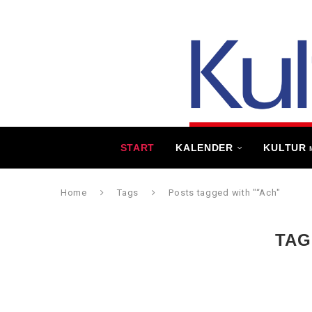
START
KALENDER
KULTUR
Home
Tags
Posts tagged with "“Ach"
TAG