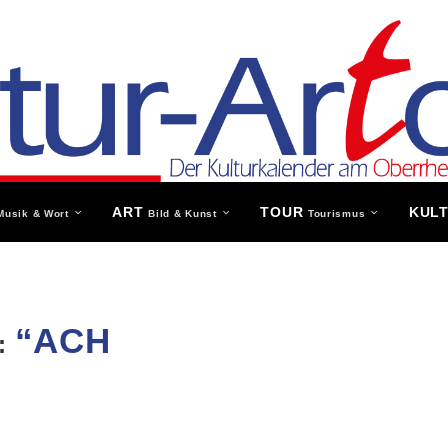
ART
TOUR
KUL
Musik & Wort
Bild & Kunst
Tourismus
“ACH
: