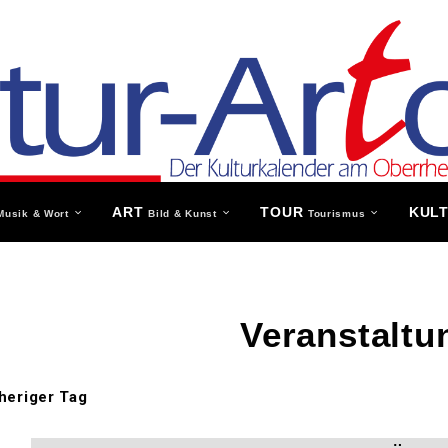
ART
TOUR
KUL
Musik & Wort
Bild & Kunst
Tourismus
Veranstaltu
heriger Tag