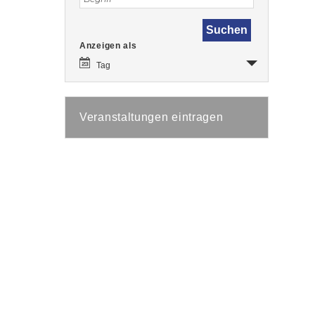
Veranstaltung
Anzeigen als
Ansichten-
Navigation
Tag
Veranstaltungen eintragen