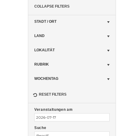
COLLAPSE FILTERS
STADT / ORT
LAND
LOKALITÄT
RUBRIK
WOCHENTAG
RESET FILTERS
Veranstaltungen
Veranstaltungen
Suche
Veranstaltungen am
Suche
und
Ansichten,
Suche
Navigation