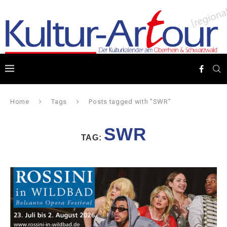
Home
Tags
Posts tagged with "SWR"
SWR
TAG: