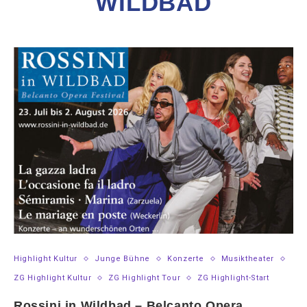
WILDBAD
Highlight Kultur
Junge Bühne
Konzerte
Musiktheater
ZG Highlight Kultur
ZG Highlight Tour
ZG Highlight-Start
Rossini in Wildbad – Belcanto Opera