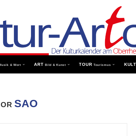
ART
TOUR
KUL
Musik & Wort
Bild & Kunst
Tourismus
SAO
HOR