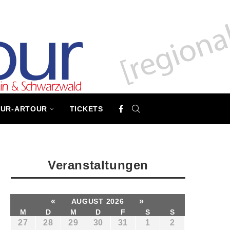
TUR-ARTOUR
TICKETS
Veranstaltungen
«
»
AUGUST 2026
M
D
M
D
F
S
S
27
28
29
30
31
1
2