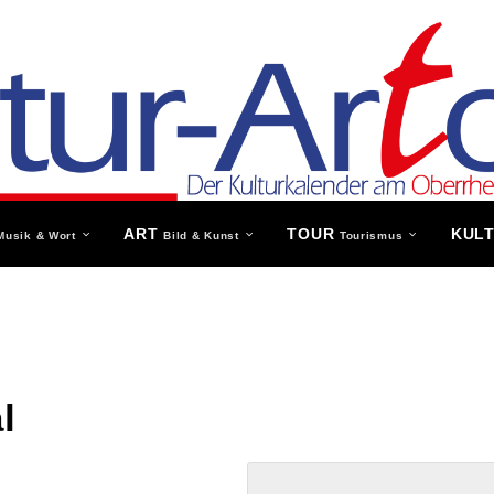
ART
TOUR
KUL
Musik & Wort
Bild & Kunst
Tourismus
l