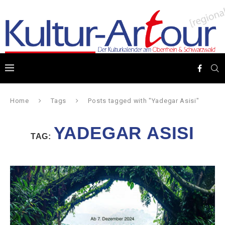
Home
Tags
Posts tagged with "Yadegar Asisi"
YADEGAR ASISI
TAG: