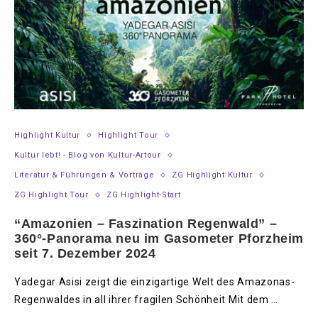
Highlight Kultur
Highlight Tour
Kultur lebt! - Blog von Kultur-Artour
Literatur & Führungen & Vorträge
ZG Highlight Kultur
ZG Highlight Tour
ZG Highlight-Start
“Amazonien – Faszination Regenwald” –
360°-Panorama neu im Gasometer Pforzheim
seit 7. Dezember 2024
Yadegar Asisi zeigt die einzigartige Welt des Amazonas-
Regenwaldes in all ihrer fragilen Schönheit Mit dem …