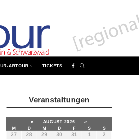
TUR-ARTOUR
TICKETS
Veranstaltungen
«
»
AUGUST 2026
M
D
M
D
F
S
S
27
28
29
30
31
1
2