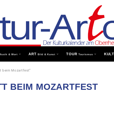
ART
TOUR
KUL
Musik & Wort
Bild & Kunst
Tourismus
t beim Mozartfest"
T BEIM MOZARTFEST