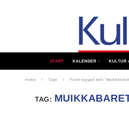
START
KALENDER
KULTUR
Home
Tags
Posts tagged with "Muikkabaret
MUIKKABARET
TAG: