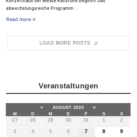
Konzerthaus der Messe Karlsruhe beginnt! Das
abwechslungsreiche Programm …
Read more
LOAD MORE POSTS
Veranstaltungen
«
»
AUGUST 2026
M
D
M
D
F
S
S
27
28
29
30
31
1
2
3
4
5
6
7
8
9