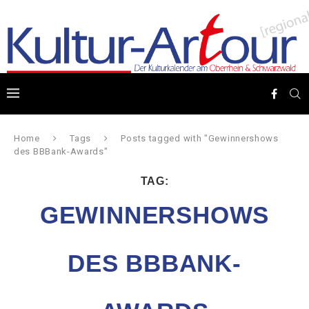
Home
Tags
Posts tagged with "Gewinnershows
des BBBank-Awards"
TAG:
GEWINNERSHOWS
DES BBBANK-