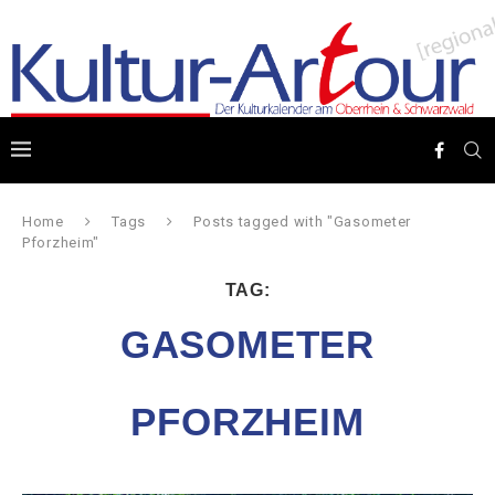
Home
Tags
Posts tagged with "Gasometer
Pforzheim"
TAG:
GASOMETER
PFORZHEIM