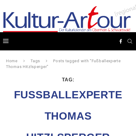
Home
Tags
Posts tagged with "Fußballexperte
Thomas Hitzlsperger"
TAG:
FUSSBALLEXPERTE T
HOMAS H