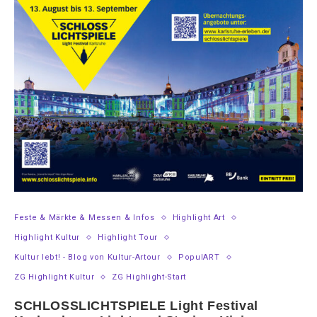
Feste & Märkte & Messen & Infos
Highlight Art
Highlight Kultur
Highlight Tour
Kultur lebt! - Blog von Kultur-Artour
PopulART
ZG Highlight Kultur
ZG Highlight-Start
SCHLOSSLICHTSPIELE Light Festival