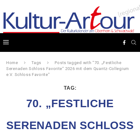
Home
Tags
Posts tagged with "70. „Festliche
Serenaden Schloss Favorite“ 2026 mit dem Quantz-Collegium
e.V. Schloss Favorite"
TAG:
70. „FESTLICHE
SERENADEN SCHLOSS