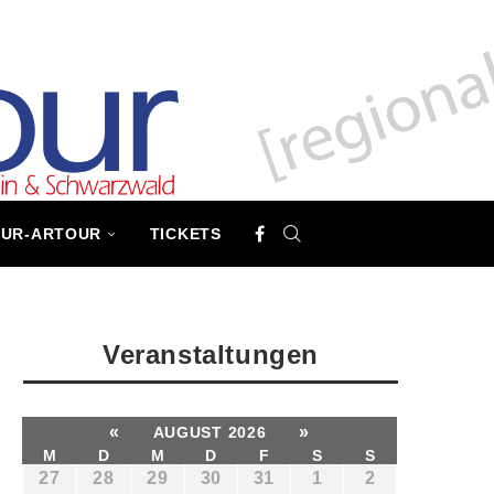
TUR-ARTOUR
TICKETS
Veranstaltungen
«
»
AUGUST 2026
M
D
M
D
F
S
S
27
28
29
30
31
1
2