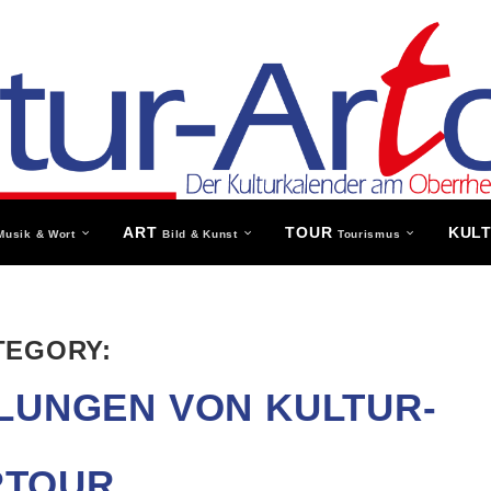
ART
TOUR
KUL
Musik & Wort
Bild & Kunst
Tourismus
TEGORY:
LUNGEN VON KULTUR-
RTOUR