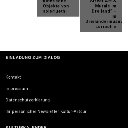
Kinetische
Street Art &
Objekte von
Murals im
solerluethi
Dreiland” –
im
Dreiländermuseum
Lörrach
»
EINLADUNG ZUM DIALOG
Kontakt
Impressum
Datenschutzerklärung
Ihr persönlicher Newsletter Kultur-Artour
KULTURKALENDER