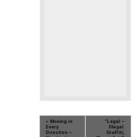
«
Moving in
“Legal –
Every
Illegal.
Direction –
Graffiti,