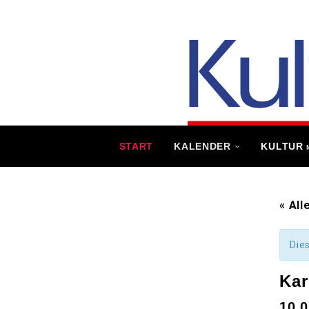
START
KALENDER
KULTUR
« All
Die
Kar
10.0