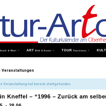
ART
TOUR
KUL
Musik & Wort
Bild & Kunst
Tourismus
e Veranstaltungen
se Veranstaltung hat bereits stattgefunden.
in Kneffel – “1996 – Zurück am selbe
5.
-
28.06.