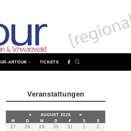
TUR-ARTOUR
TICKETS
Veranstaltungen
«
»
AUGUST 2026
M
D
M
D
F
S
S
27
28
29
30
31
1
2