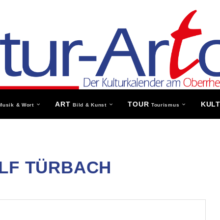
ART
TOUR
KUL
Musik & Wort
Bild & Kunst
Tourismus
LF TÜRBACH