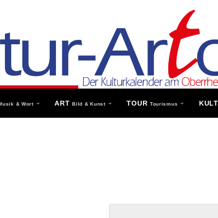
ART
TOUR
KUL
Musik & Wort
Bild & Kunst
Tourismus