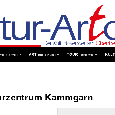
ART
TOUR
KUL
Musik & Wort
Bild & Kunst
Tourismus
turzentrum Kammgarn