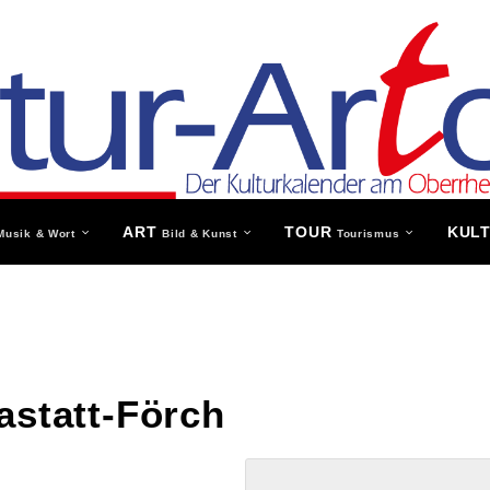
ART
TOUR
KUL
Musik & Wort
Bild & Kunst
Tourismus
astatt-Förch