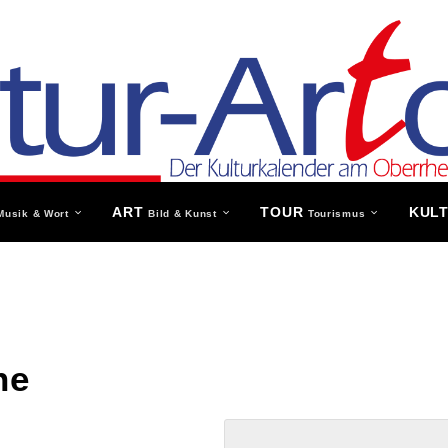
ART
TOUR
KUL
Musik & Wort
Bild & Kunst
Tourismus
he