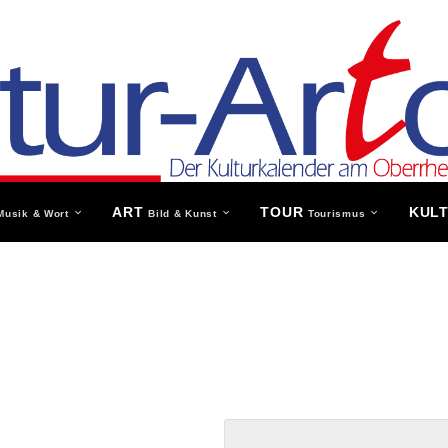
ART
TOUR
KUL
Musik & Wort
Bild & Kunst
Tourismus