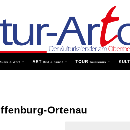
ART
TOUR
KUL
Musik & Wort
Bild & Kunst
Tourismus
ffenburg-Ortenau