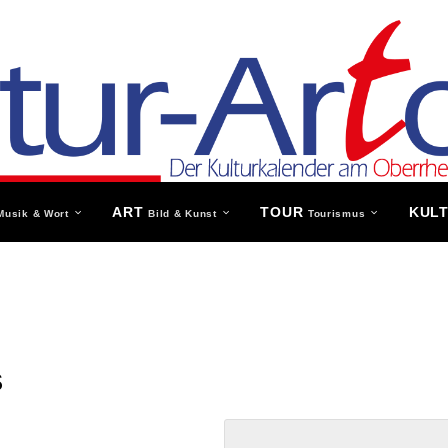
ART
TOUR
KUL
Musik & Wort
Bild & Kunst
Tourismus
s