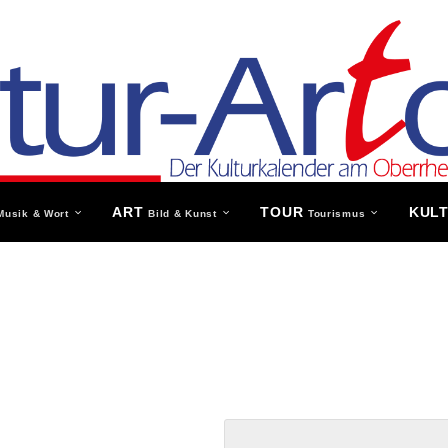
ART
TOUR
KUL
Musik & Wort
Bild & Kunst
Tourismus