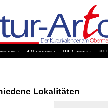
ART
TOUR
KUL
Musik & Wort
Bild & Kunst
Tourismus
hiedene Lokalitäten