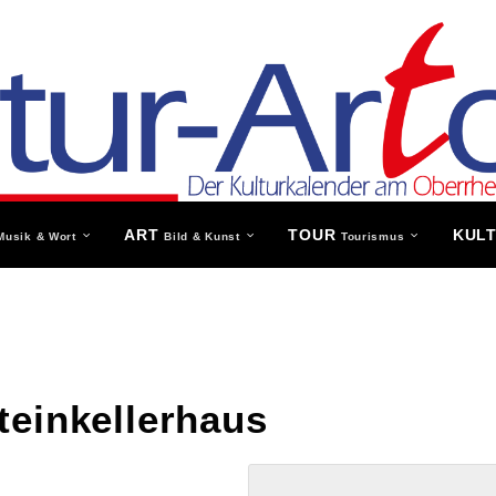
ART
TOUR
KUL
Musik & Wort
Bild & Kunst
Tourismus
teinkellerhaus