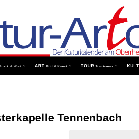
ART
TOUR
KUL
Musik & Wort
Bild & Kunst
Tourismus
terkapelle Tennenbach