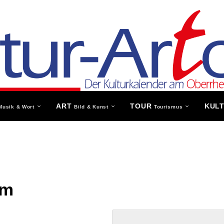
ART
TOUR
KUL
Musik & Wort
Bild & Kunst
Tourismus
um