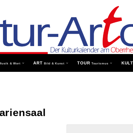
ART
TOUR
KUL
Musik & Wort
Bild & Kunst
Tourismus
ariensaal