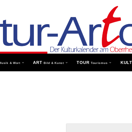
ART
TOUR
KUL
Musik & Wort
Bild & Kunst
Tourismus