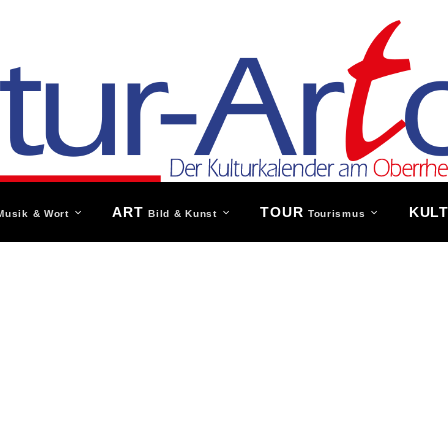
ART
TOUR
KUL
Musik & Wort
Bild & Kunst
Tourismus