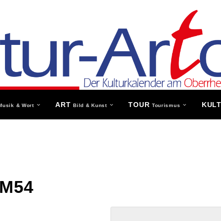
ART
TOUR
KUL
Musik & Wort
Bild & Kunst
Tourismus
 M54