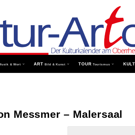
ART
TOUR
KUL
Musik & Wort
Bild & Kunst
Tourismus
on Messmer – Malersaal