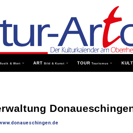
ART
TOUR
KUL
Musik & Wort
Bild & Kunst
Tourismus
erwaltung Donaueschinge
www.donaueschingen.de