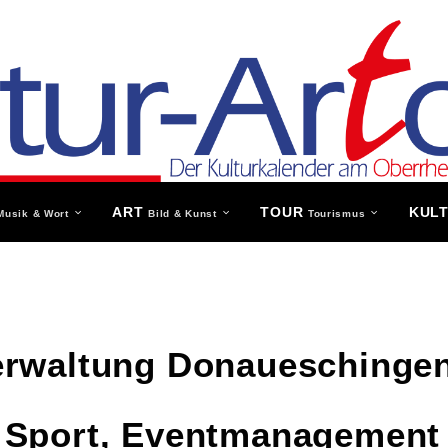
ART
TOUR
KUL
Musik & Wort
Bild & Kunst
Tourismus
erwaltung Donaueschinge
 Sport, Eventmanagement