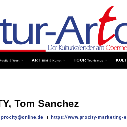
ART
TOUR
KUL
Musik & Wort
Bild & Kunst
Tourismus
Y, Tom Sanchez
procity@online.de
https://www.procity-marketing-
|