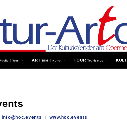
ART
TOUR
KUL
Musik & Wort
Bild & Kunst
Tourismus
ents
info@hoc.events
www.hoc.events
|