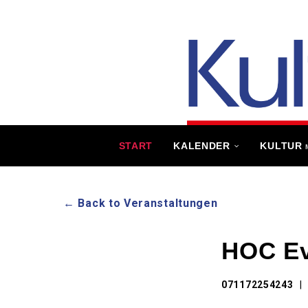
START
KALENDER
KULTUR
← Back to Veranstaltungen
HOC Ev
071172254243
|