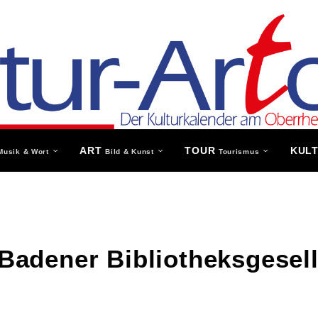
ART
TOUR
KUL
Musik & Wort
Bild & Kunst
Tourismus
Badener Bibliotheksgesell