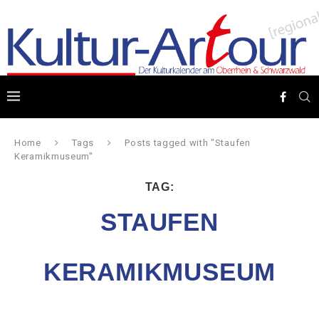
Home
Tags
Posts tagged with "Staufen
Keramikmuseum"
TAG:
STAUFEN
KERAMIKMUSEUM