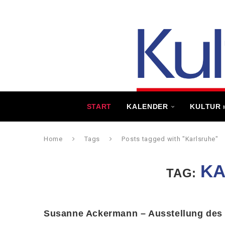
START
KALENDER
KULTUR
Home
Tags
Posts tagged with "Karlsruhe"
K
TAG:
Susanne Ackermann – Ausstellung des 