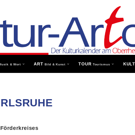
ART
TOUR
KUL
Musik & Wort
Bild & Kunst
Tourismus
ARLSRUHE
Förderkreises