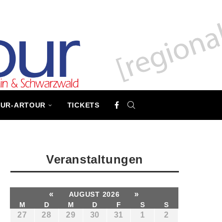
TUR-ARTOUR
TICKETS
Veranstaltungen
«
»
AUGUST 2026
M
D
M
D
F
S
S
27
28
29
30
31
1
2