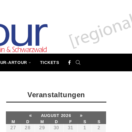
TUR-ARTOUR
TICKETS
Veranstaltungen
«
»
AUGUST 2026
M
D
M
D
F
S
S
27
28
29
30
31
1
2