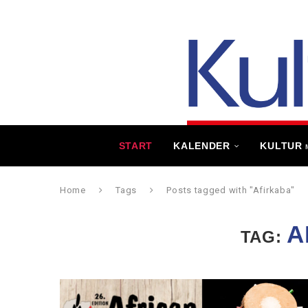
START
KALENDER
KULTUR
Home
Tags
Posts tagged with "Afirkaba"
A
TAG: