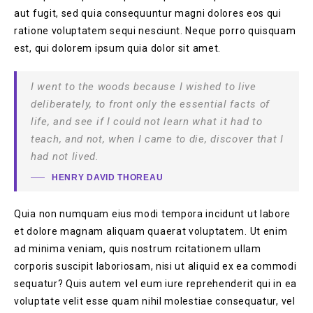
aut fugit, sed quia consequuntur magni dolores eos qui
ratione voluptatem sequi nesciunt. Neque porro quisquam
est, qui dolorem ipsum quia dolor sit amet.
I went to the woods because I wished to live
deliberately, to front only the essential facts of
life, and see if I could not learn what it had to
teach, and not, when I came to die, discover that I
had not lived.
HENRY DAVID THOREAU
Quia non numquam eius modi tempora incidunt ut labore
et dolore magnam aliquam quaerat voluptatem. Ut enim
ad minima veniam, quis nostrum rcitationem ullam
corporis suscipit laboriosam, nisi ut aliquid ex ea commodi
sequatur? Quis autem vel eum iure reprehenderit qui in ea
voluptate velit esse quam nihil molestiae consequatur, vel